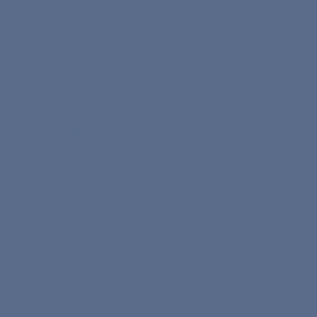
1. Mannschaft
2. Mannschaft
Saspow - Ü35
A-Junioren
D-Junioren
E-Junioren
Sektion Billard
Sektion Tischtennis
Laufgruppe
Infos und Galerie
Anmeldung zum Ingo-Lauf
Fitnessgruppe
Sektion Dart
Feuerwehr
Startseite
Einsatzabteilung
Über uns