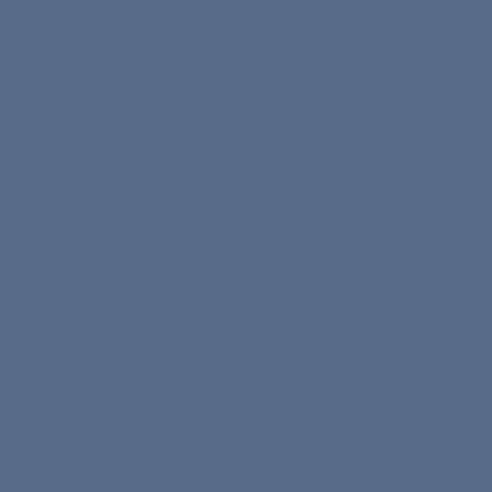
Dienstplan
Jugendfeuerwehr
Über uns
Dienstplan
Feuerwehrsport
Bildgalerie
Verein
Kultur
Heimatverein
Über den Verein
Trachtengruppe
Backverein
Dorfchronik
Historische Landtechnik
Saspower Muttis
Saspower Chor
Senioren